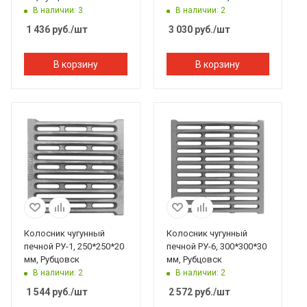
Рубцовск
В наличии: 3
В наличии: 2
1 436
руб.
/шт
3 030
руб.
/шт
В корзину
В корзину
Колосник чугунный
Колосник чугунный
печной РУ-1, 250*250*20
печной РУ-6, 300*300*30
мм, Рубцовск
мм, Рубцовск
В наличии: 2
В наличии: 2
1 544
руб.
/шт
2 572
руб.
/шт