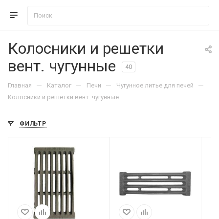
Колосники и решетки
вент. чугунные
40
—
—
—
—
Главная
Каталог
Печи
Чугунное литье для печей
Колосники и решетки вент. чугунные
ФИЛЬТР