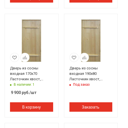
Дверь из сосны
Дверь из сосны
входная 170х70
входная 190х80
Ласточкин хвост,
Ласточкин хвост,
Банный Перец
Банный Перец
В наличии: 1
Под заказ
9 900
руб.
/шт
В корзину
Заказать