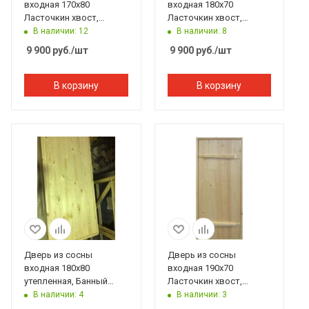
входная 170х80
входная 180х70
Ласточкин хвост,
Ласточкин хвост,
Банный Перец
Банный Перец
В наличии: 12
В наличии: 8
9 900
руб.
/шт
9 900
руб.
/шт
В корзину
В корзину
Дверь из сосны
Дверь из сосны
входная 180х80
входная 190х70
утепленная, Банный
Ласточкин хвост,
Перец
Банный Перец
В наличии: 4
В наличии: 3