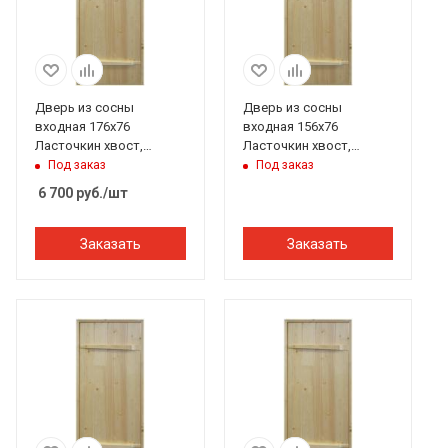
Дверь из сосны
Дверь из сосны
входная 176х76
входная 156х76
Ласточкин хвост,
Ласточкин хвост,
Банный Перец
Банный Перец
Под заказ
Под заказ
6 700
руб.
/шт
Заказать
Заказать