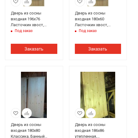
Дверь из сосны
Дверь из сосны
входная 196х76
входная 180х60
Ласточкин хвост,
Ласточкин хвост,
Банный Перец
Банный Перец
Под заказ
Под заказ
Заказать
Заказать
Дверь из сосны
Дверь из сосны
входная 180х80
входная 186х86
Классика, Банный
утепленная,