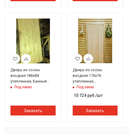
Дверь из сосны
Дверь из сосны
входная 186х84
входная 176х76
утепленная, Банный
утепленная,
Перец
бессучковая Банный
Под заказ
Под заказ
Перец
10 724
руб.
/шт
Заказать
Заказать