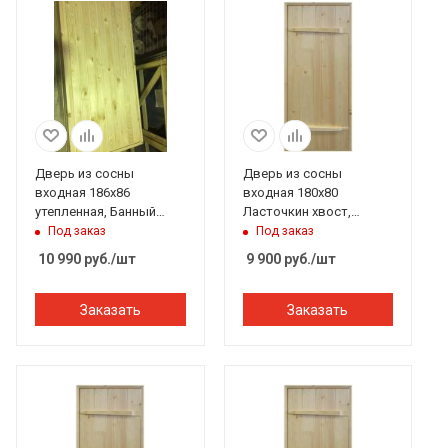
Дверь из сосны
Дверь из сосны
входная 186х86
входная 180х80
утепленная, Банный
Ласточкин хвост,
Перец
Банный Перец
Под заказ
Под заказ
10 990
руб.
/шт
9 900
руб.
/шт
Заказать
Заказать