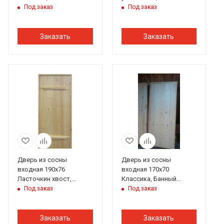
Перец
бессучковая, Банный
Под заказ
Под заказ
Перец
Заказать
Заказать
Дверь из сосны
Дверь из сосны
входная 190х76
входная 170х70
Ласточкин хвост,
Классика, Банный
Банный Перец
Перец
Под заказ
Под заказ
Заказать
Заказать