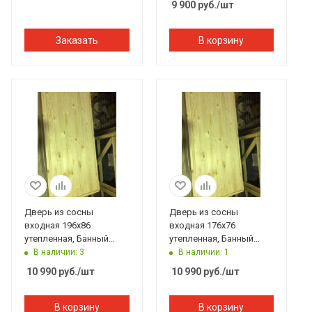
9 900
руб.
/шт
Заказать
В корзину
Дверь из сосны
Дверь из сосны
входная 196х86
входная 176х76
утепленная, Банный
утепленная, Банный
Перец
Перец
В наличии: 3
В наличии: 1
10 990
руб.
/шт
10 990
руб.
/шт
В корзину
В корзину