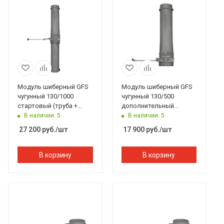
Модуль шиберный GFS
Модуль шиберный GFS
чугунный 130/1000
чугунный 130/500
стартовый (труба +
дополнительный
шибер ММ + труба)
(верхняя труба + шибер
В наличии: 5
В наличии: 5
ММ)
27 200
руб.
/шт
17 900
руб.
/шт
В корзину
В корзину