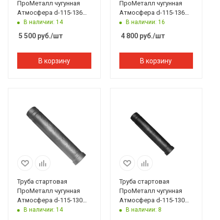
ПроМеталл чугунная
ПроМеталл чугунная
Атмосфера d-115-136
Атмосфера d-115-136
мм с ревизией и
мм с ревизией
В наличии: 14
В наличии: 16
шибером
5 500
руб.
/шт
4 800
руб.
/шт
В корзину
В корзину
Труба стартовая
Труба стартовая
ПроМеталл чугунная
ПроМеталл чугунная
Атмосфера d-115-130
Атмосфера d-115-130
мм L 740 серый
мм L 740 черный
В наличии: 14
В наличии: 8