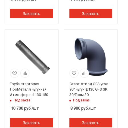
Заказать
Заказать
Труба стартовая
Старт-отвод GFS угол
ПроМеталл чугунная
90° чугун ф130 GFS ЗК
Атмосфера d-130-150
30/Гром 30
мм L 740 серый
Под заказ
Под заказ
10 700
руб.
/шт
8 900
руб.
/шт
Заказать
Заказать