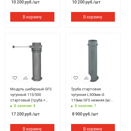
10 200
руб.
/шт
10 200
руб.
/шт
В корзину
В корзину
Модуль шиберный GFS
Труба стартовая
чугунный 115/500
чугунная L500мм d-
стартовый (труба +
115мм GFS нижняя (м/п,
шибер МП)
м/м)
В наличии: 8
В наличии: 7
17 200
руб.
/шт
8 900
руб.
/шт
В корзину
В корзину