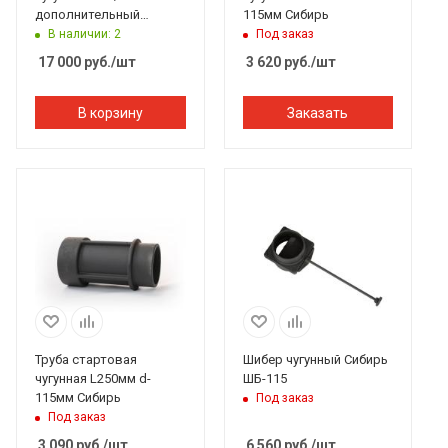
дополнительный
115мм Сибирь
(верхняя труба + шибер
В наличии: 2
Под заказ
ММ)
17 000
руб.
/шт
3 620
руб.
/шт
В корзину
Заказать
Труба стартовая
Шибер чугунный Сибирь
чугунная L250мм d-
ШБ-115
115мм Сибирь
Под заказ
Под заказ
3 090
руб.
/шт
6 560
руб.
/шт