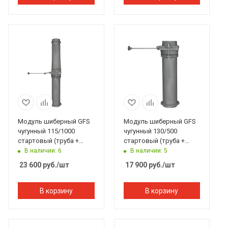
Модуль шиберный GFS
Модуль шиберный GFS
чугунный 115/1000
чугунный 130/500
стартовый (труба +
стартовый (труба +
шибер ММ + труба)
шибер МП)
В наличии: 6
В наличии: 5
23 600
руб.
/шт
17 900
руб.
/шт
В корзину
В корзину