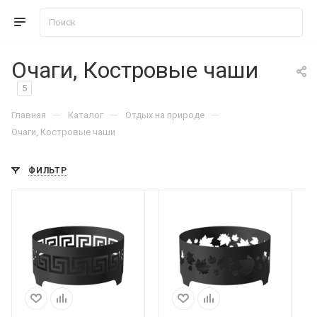
Очаги, Костровые чаши
5
—
—
—
Главная
Каталог
Отдых на природе
Очаги, Костровые чаши
ФИЛЬТР