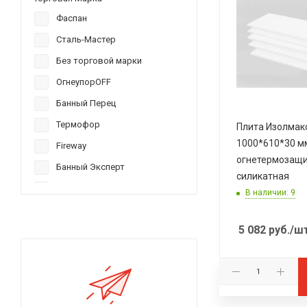
Фаспан
Сталь-Мастер
Без торговой марки
ОгнеупорOFF
Банный Перец
Термофор
Плита Изолмак
1000*610*30 м
Fireway
огнетермозащ
Банный Эксперт
силикатная
Гефест
В наличии: 9
Termoizol
5 082
руб.
/ш
Сабантуй
1111
Morgan Ceramics
Дачный Эксперт