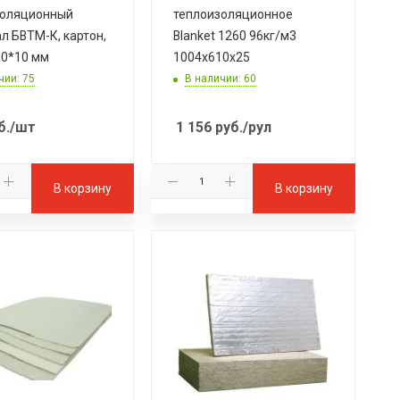
золяционный
теплоизоляционное
л БВТМ-К, картон,
Blanket 1260 96кг/м3
0*10 мм
1004х610х25
чии: 75
В наличии: 60
б.
/шт
1 156
руб.
/рул
В корзину
В корзину