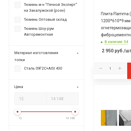
Тюмень м-н "Печной Эксперт"
на Закалужской (розн)
Плита Flamma 
Тюмень Оптовый склад
1200*610*9 мм
огнетермозащ
Тюмень Шоу-рум
Авторемонтная
фиброцементн
В наличии: 54
2 950
руб.
/ш
Материал изготовления
топки
Сталь 09Г2С+AISI 430
Цена
15
14 148