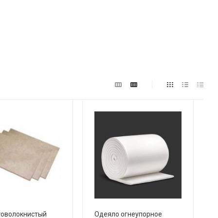
товолокнистый
Одеяло огнеупорное