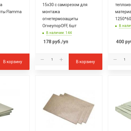
жа
15х30 с саморезом для
теплои
иты Flamma
монтажа
материа
огнетермозащиты
1250*60
ОгнеупорOFF, 6шт
В нали
В наличии: 144
178
руб.
/уп
400
ру
В корзину
В корзину