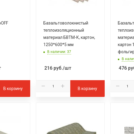
рOFF
Базальтоволокнистый
Базаль
теплоизоляционный
теплои
материал БВТМ-К, картон,
матери
1250*600*5 мм
картон 
фольги
В наличии: 37
В нали
т
216
руб.
/шт
476
ру
В корзину
В корзину