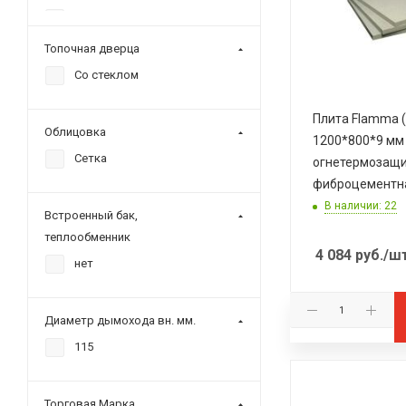
Сабантуй
Сталь-Мастер
Топочная дверца
Со стеклом
Плита Flamma 
Облицовка
1200*800*9 мм
Сетка
огнетермозащ
фиброцементн
В наличии: 22
Встроенный бак,
теплообменник
4 084
руб.
/ш
нет
Диаметр дымохода вн. мм.
115
Торговая Марка