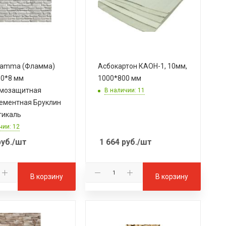
lamma (Фламма)
Асбокартон КАОН-1, 10мм,
0*8 мм
1000*800 мм
рмозащитная
В наличии: 11
ементная Бруклин
тикаль
чии: 12
уб.
/шт
1 664
руб.
/шт
В корзину
В корзину