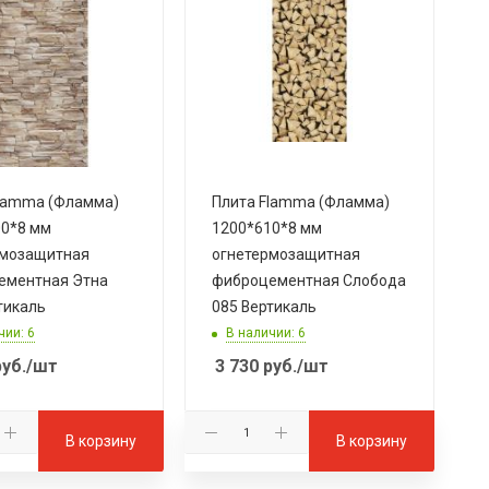
lamma (Фламма)
Плита Flamma (Фламма)
0*8 мм
1200*610*8 мм
рмозащитная
огнетермозащитная
ементная Этна
фиброцементная Слобода
тикаль
085 Вертикаль
чии: 6
В наличии: 6
уб.
/шт
3 730
руб.
/шт
В корзину
В корзину