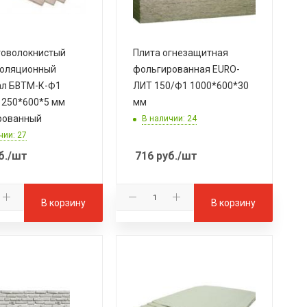
товолокнистый
Плита огнезащитная
золяционный
фольгированная EURO-
ал БВТМ-К-Ф1
ЛИТ 150/Ф1 1000*600*30
1250*600*5 мм
мм
рованный
В наличии: 24
чии: 27
б.
/шт
716
руб.
/шт
В корзину
В корзину