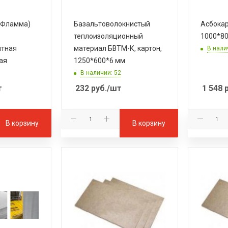
(Фламма)
Базальтоволокнистый
Асбокар
теплоизоляционный
1000*8
итная
материал БВТМ-К, картон,
В нали
ая
1250*600*6 мм
В наличии: 52
т
232
руб.
/шт
1 548
р
В корзину
В корзину