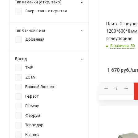
Тип каменки (откр, закр)
Закрытая + открытая
Плита Огнеупо
Тип банной печи
1200*600*8 мм
огнеупорная
Дровяная
В наличии: 50
Бренд
TMF
1 670
руб.
/ш
ZOTA
Банный Эксперт
Гефест
Fireway
Феррум
Теплодар
Flamma