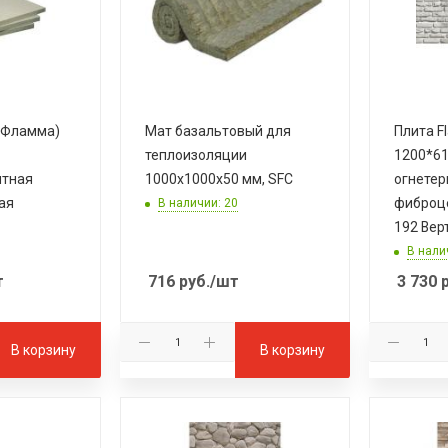
(Фламма)
Мат базальтовый для
Плита F
теплоизоляции
1200*61
итная
1000х1000х50 мм, SFC
огнете
ая
фиброц
В наличии: 20
192 Вер
В нали
т
716
руб.
/шт
3 730
р
В корзину
В корзину