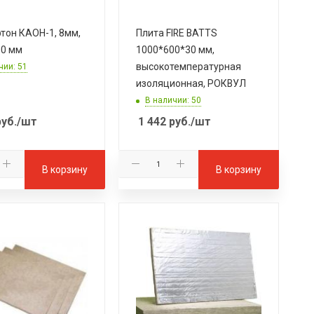
тон КАОН-1, 8мм,
Плита FIRE BATTS
00 мм
1000*600*30 мм,
высокотемпературная
чии: 51
изоляционная, РОКВУЛ
В наличии: 50
уб.
/шт
1 442
руб.
/шт
В корзину
В корзину