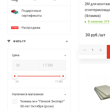
2М для монта
огнетермозащ
Подарочные
сертификаты
(Фламма)
В наличии: 379
Распродажа
30
руб.
/шт
ФИЛЬТР
Цена
30
17 385
Наличие в магазинах
Тюмень м-н "Печной Эксперт"
50-лет Октября (розн)