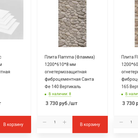
с
Плита Flamma (Фламма)
Плита F
м
1200*610*8 мм
1200*60
итная
огнетермозащитная
огнете
фиброцементная Санта
фиброц
Фе 140 Вертикаль
165 Вер
В наличии: 8
В нали
т
3 730
руб.
/шт
3 730
р
В корзину
В корзину