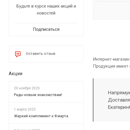
ROCKWOOL
Будьте в курсе наших акций и
ZOTA
новостей
Теплодар
Подписаться
Феррум
TMF
Kaowool
Оставить отзыв
Flamma
Интернет-магазин
Продукция имеет 
Тизол
Акции
ВЗТМ
Blanket
20 ноября 2025
Напрямую
МикИзол
Рады новым знакомствам!
Доставля
ТМФ
Екатерин
1 марта 2025
Жаркий комплимент к 8 марта