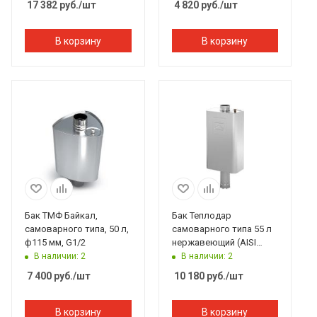
17 382
руб.
/шт
4 820
руб.
/шт
В корзину
В корзину
Бак ТМФ Байкал,
Бак Теплодар
самоварного типа, 50 л,
самоварного типа 55 л
ф115 мм, G1/2
нержавеющий (AISI
439/0,8 мм)
В наличии: 2
В наличии: 2
7 400
руб.
/шт
10 180
руб.
/шт
В корзину
В корзину