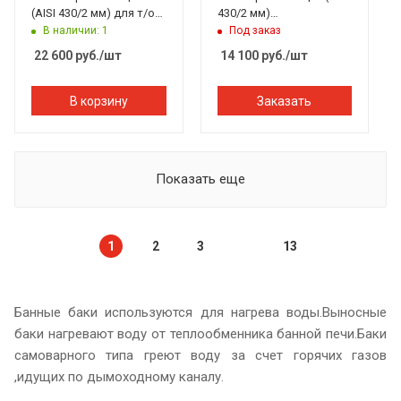
(AISI 430/2 мм) для т/о
430/2 мм)
(чёрный)
прямоугольный
В наличии: 1
Под заказ
(чёрный)
22 600
руб.
/шт
14 100
руб.
/шт
В корзину
Заказать
Показать еще
1
2
3
13
Банные баки используются для нагрева воды.Выносные
баки нагревают воду от теплообменника банной печи.Баки
самоварного типа греют воду за счет горячих газов
,идущих по дымоходному каналу.