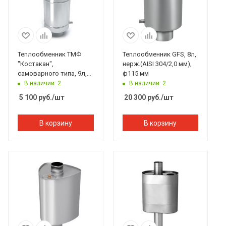
Теплообменник ТМФ
Теплообменник GFS, 8л,
"Костакан",
нерж.(AISI 304/2,0 мм),
самоварного типа, 9л,
ф115 мм
ф150 мм, G3/4
В наличии: 2
В наличии: 2
5 100
руб.
/шт
20 300
руб.
/шт
В корзину
В корзину