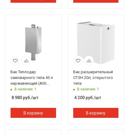
Бак Теплодар
Бак расширительный
самоварного типа 45 л
СТЭН 20л, открытого
нержавеющий (AISI
типа
439/0,8 мм)
В наличии: 1
В наличии: 1
8 980
руб.
/шт
4 200
руб.
/шт
В корзину
В корзину