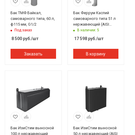
Бак ТМФ Байкал,
Бак Феррум Каспий
самоварного типа, 60 л,
самоварного типа 51 л
ф115 мм, G1/2
нержавеющий (AISI
201/1,0 мм) ф115 мм
Под заказ
В наличии: 5
треугольный
8 500
руб.
/шт
17 598
руб.
/шт
Заказать
В корзину
Бак ИзиСтим выносной
Бак ИзиСтим выносной
100 л нержавеющий
50 л нержавеющий (AISI