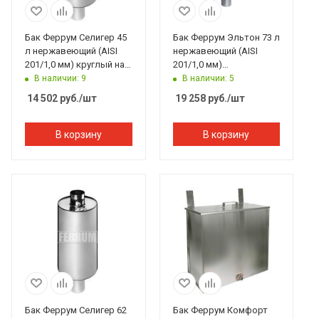
Бак Феррум Селигер 45
Бак Феррум Эльтон 73 л
л нержавеющий (AISI
нержавеющий (AISI
201/1,0 мм) круглый на
201/1,0 мм)
трубе
прямоугольный на
В наличии: 9
В наличии: 5
трубе
14 502
руб.
/шт
19 258
руб.
/шт
В корзину
В корзину
Бак Феррум Селигер 62
Бак Феррум Комфорт