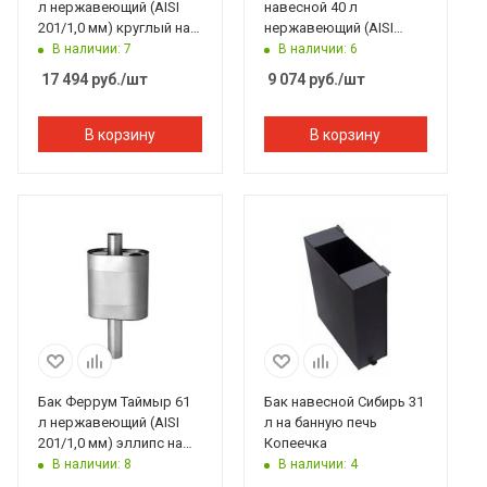
л нержавеющий (AISI
навесной 40 л
201/1,0 мм) круглый на
нержавеющий (AISI
трубе
201/1,0 мм)
В наличии: 7
В наличии: 6
прямоугольный
17 494
руб.
/шт
9 074
руб.
/шт
В корзину
В корзину
Бак Феррум Таймыр 61
Бак навесной Сибирь 31
л нержавеющий (AISI
л на банную печь
201/1,0 мм) эллипс на
Копеечка
трубе
В наличии: 8
В наличии: 4