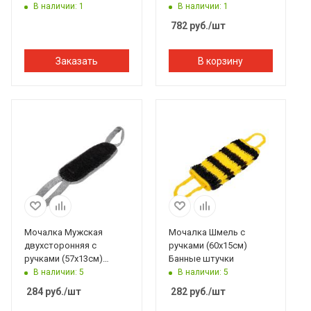
"Mr.Venikoff"
штучки
В наличии: 1
В наличии: 1
782
руб.
/шт
Заказать
В корзину
Мочалка Мужская
Мочалка Шмель с
двухсторонняя с
ручками (60х15см)
ручками (57х13см)
Банные штучки
Банные штучки
В наличии: 5
В наличии: 5
284
руб.
/шт
282
руб.
/шт