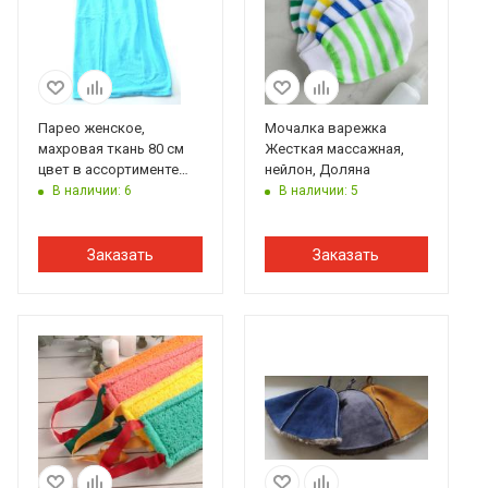
Парео женское,
Мочалка варежка
махровая ткань 80 см
Жесткая массажная,
цвет в ассортименте
нейлон, Доляна
"Mr.Venikoff"
В наличии: 6
В наличии: 5
Заказать
Заказать