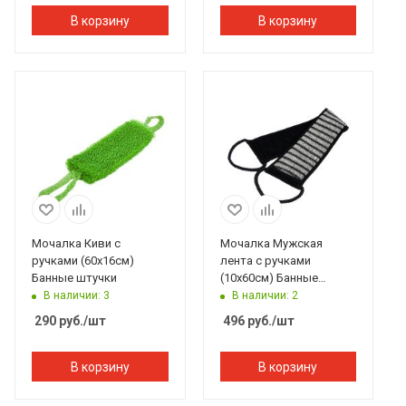
В корзину
В корзину
Мочалка Киви с
Мочалка Мужская
ручками (60х16см)
лента с ручками
Банные штучки
(10х60см) Банные
штучки
В наличии: 3
В наличии: 2
290
руб.
/шт
496
руб.
/шт
В корзину
В корзину