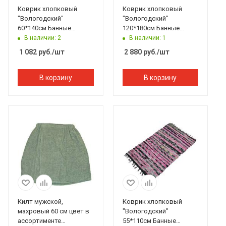
Коврик хлопковый
Коврик хлопковый
"Вологодский"
"Вологодский"
60*140см Банные
120*180см Банные
штучки
штучки
В наличии: 2
В наличии: 1
1 082
руб.
/шт
2 880
руб.
/шт
В корзину
В корзину
Килт мужской,
Коврик хлопковый
махровый 60 см цвет в
"Вологодский"
ассортименте
55*110см Банные