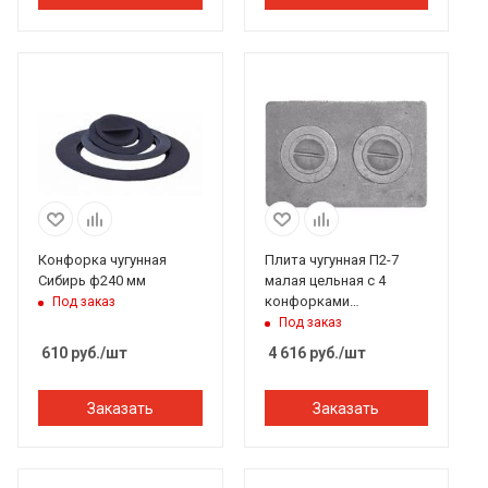
Конфорка чугунная
Плита чугунная П2-7
Сибирь ф240 мм
малая цельная с 4
конфорками
Под заказ
510*340*15мм Рубцовск
Под заказ
610
руб.
/шт
4 616
руб.
/шт
Заказать
Заказать