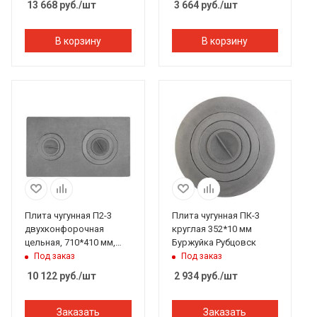
13 668
руб.
/шт
3 664
руб.
/шт
В корзину
В корзину
Плита чугунная П2-3
Плита чугунная ПК-3
двухконфорочная
круглая 352*10 мм
цельная, 710*410 мм,
Буржуйка Рубцовск
Рубцовск
Под заказ
Под заказ
10 122
руб.
/шт
2 934
руб.
/шт
Заказать
Заказать