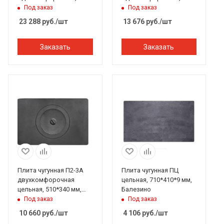
600*600*265 мм,
512*512*20 мм,
Под заказ
Под заказ
Рубцовск
Рубцовск
23 288
руб.
/шт
13 676
руб.
/шт
Заказать
Заказать
Плита чугунная П2-3А
Плита чугунная ПЦ
двухкомфорочная
цельная, 710*410*9 мм,
цельная, 510*340 мм,
Балезино
Рубцовск
Под заказ
Под заказ
10 660
руб.
/шт
4 106
руб.
/шт