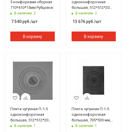
5 конфорками сборная
одноконфорочная
710*410*15мм Рубцовск
большая, 512*512*20
мм, 5 конфорок
В наличии: 2
В наличии: 2
Рубцовск
7 540
руб.
/шт
13 676
руб.
/шт
В корзину
В корзину
Плита чугунная П-1-5
Плита чугунная П-1-5
одноконфорочная
одноконфорочная
большая, 512*512*20
большая, 705*530 мм,
мм, 4 конфорки
Балезино
В наличии: 1
В наличии: 1
Рубцовск