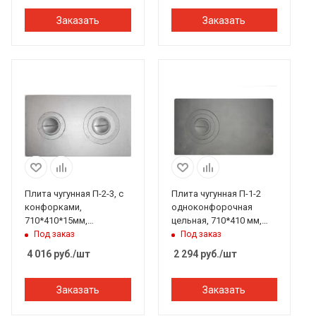
Заказать
Заказать
Плита чугунная П-2-3, с
Плита чугунная П-1-2
конфорками,
одноконфорочная
710*410*15мм,
цельная, 710*410 мм,
Балезино
Балезино
Под заказ
Под заказ
4 016
руб.
/шт
2 294
руб.
/шт
Заказать
Заказать