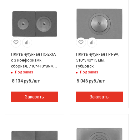
Плита чугунная ПС-2-3А
Плита чугунная П-1-9А,
с 3 конфорками,
510*340*15 мм,
сборная, 710*410*8мм,
Рубцовск
Рубцовск
Под заказ
Под заказ
8 134
руб.
/шт
5 046
руб.
/шт
Заказать
Заказать