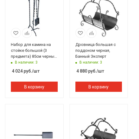
Набор для камина на
Дровница большая с
стойке большой (3
поддоном черная,
предмета) 85см черный,
Банный Эксперт
Банный Эксперт
В наличии: 3
В наличии: 3
4 024
руб.
/шт
4 880
руб.
/шт
В корзину
В корзину