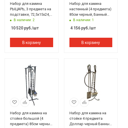
Набор для камина
Набор для камина
РЫЦАРЬ, 3 предмета на
настенный (4 предмета)
подставке, 72,5х15х24,5
85см черный, Банный
см, черный, Банные
Эксперт
В наличии: 2
В наличии: 1
штучки
10 520
руб.
/шт
4 156
руб.
/шт
В корзину
В корзину
Набор для камина на
Набор для камина на
стойке большой (4
стойке 4 предмета
предмета) 85см черный,
Доллар черный Банный