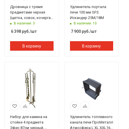
Дровница с тремя
Удлинитель портала
предметами черная
печи 100 мм GFS
(щетка, совок, кочерга)
Искандер 25М/18М
Банный Эксперт
В наличии: 3
В наличии: 10
6 398
руб.
/шт
7 900
руб.
/шт
В корзину
В корзину
Набор для камина на
Удлинитель топливного
стойке 4 предмета
канала печи ПроМеталл
Эфес 87см черный,
Атмосфера L XL XXL165