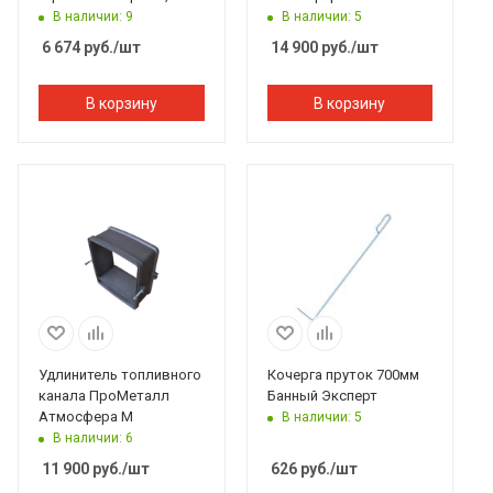
Банный Эксперт
мм
В наличии: 9
В наличии: 5
6 674
руб.
/шт
14 900
руб.
/шт
В корзину
В корзину
Удлинитель топливного
Кочерга пруток 700мм
канала ПроМеталл
Банный Эксперт
Атмосфера М
В наличии: 5
В наличии: 6
11 900
руб.
/шт
626
руб.
/шт