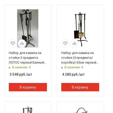
Набор для камина на
Набор для камина на
стойке 3 предмета
стойке (4 предмета/
ЛОТОС черный Банный
коробка) 65см черный,
Эксперт
Банный Эксперт
В наличии: 4
В наличии: 4
3 548
руб.
/шт
4 280
руб.
/шт
В корзину
В корзину