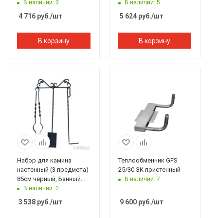
Банный Эксперт
Эксперт
В наличии: 3
В наличии: 5
4 716
руб.
/шт
5 624
руб.
/шт
В корзину
В корзину
Набор для камина
Теплообменник GFS
настенный (3 предмета)
25/30 ЗК пристенный
85см черный, Банный
В наличии: 7
Эксперт
В наличии: 2
3 538
руб.
/шт
9 600
руб.
/шт