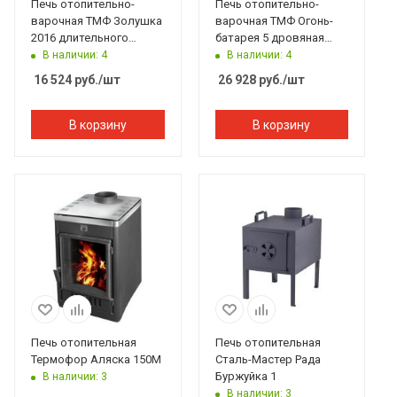
Печь отопительно-
Печь отопительно-
варочная ТМФ Золушка
варочная ТМФ Огонь-
2016 длительного
батарея 5 дровяная
горения
антрацит
В наличии: 4
В наличии: 4
16 524
руб.
/шт
26 928
руб.
/шт
В корзину
В корзину
Печь отопительная
Печь отопительная
Термофор Аляска 150М
Сталь-Мастер Рада
Буржуйка 1
В наличии: 3
В наличии: 3