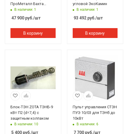
ПроМеталл Бахта
угловой ЭкоКамин
серый
В наличии: 1
В наличии: 1
47 900
руб.
/шт
93 492
руб.
/шт
В корзину
В корзину
Блок-ТЭН ZOTA ТЭНБ-9
Пульт управления СТЭН
кВт П2 (d=7,4) с
ПУЭ 10/03 для ТЭНб до
защитным колпаком
10кВт
В наличии: 10
В наличии: 6
5 400
руб.
/шт
7 700
руб.
/шт