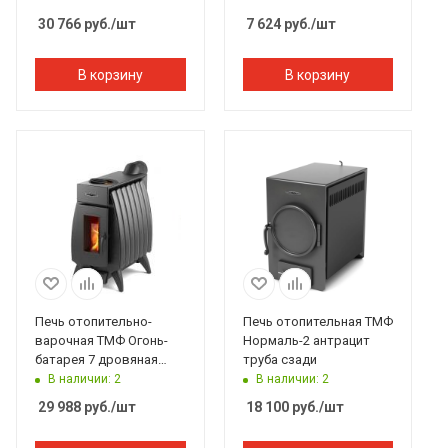
30 766
руб.
/шт
7 624
руб.
/шт
В корзину
В корзину
Печь отопительно-
Печь отопительная ТМФ
варочная ТМФ Огонь-
Нормаль-2 антрацит
батарея 7 дровяная
труба сзади
антрацит
В наличии: 2
В наличии: 2
29 988
руб.
/шт
18 100
руб.
/шт