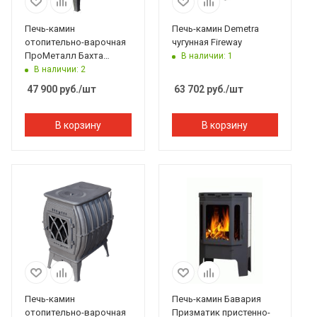
Печь-камин
Печь-камин Demetra
отопительно-варочная
чугунная Fireway
ПроМеталл Бахта
В наличии: 1
черный
В наличии: 2
47 900
руб.
/шт
63 702
руб.
/шт
В корзину
В корзину
Печь-камин
Печь-камин Бавария
отопительно-варочная
Призматик пристенно-