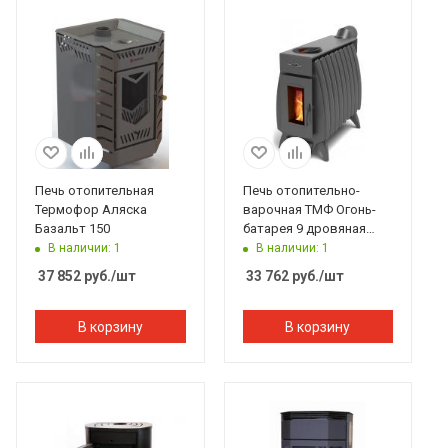
Печь отопительная
Печь отопительно-
Термофор Аляска
варочная ТМФ Огонь-
Базальт 150
батарея 9 дровяная
антрацит
В наличии: 1
В наличии: 1
37 852
руб.
/шт
33 762
руб.
/шт
В корзину
В корзину