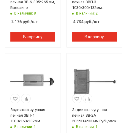
печная ЗВ-6, 395*265 мм,
печная ЗВП-3
Балезино
1030х300х132мм
Рубцовск
В наличии: 8
В наличии: 2
2 176
руб.
/шт
4 734
руб.
/шт
В корзину
В корзину
Задвижка чугунная
Задвижка чугунная
печная ЗВП-4
печная ЗВ-2А
1030х160х132мм
505*314*33 мм Рубцовск
Рубцовск
В наличии: 1
В наличии: 1