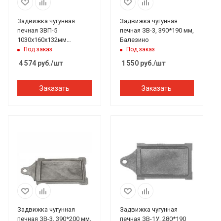
Задвижка чугунная
Задвижка чугунная
печная ЗВП-5
печная ЗВ-3, 390*190 мм,
1030х160х132мм
Балезино
Рубцовск
Под заказ
Под заказ
4 574
руб.
/шт
1 550
руб.
/шт
Заказать
Заказать
Задвижка чугунная
Задвижка чугунная
печная ЗВ-3, 390*200 мм,
печная ЗВ-1У, 280*190