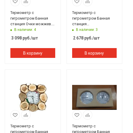
Термометр с
Термометр с
гигрометром Банная
гигрометром Банная
станция Очки можжев.
станция
натур.форма липа, TH-
Восьмиугольник термо,
В наличии: 4
В наличии: 3
21JN, 212F, Банный
липа, TH-12T, 212F,
3 098
руб.
/шт
2 678
руб.
/шт
Эксперт
Банный Эксперт
В корзину
В корзину
Термометр с
Термометр с
гигрометром Банная
гигрометром Банная