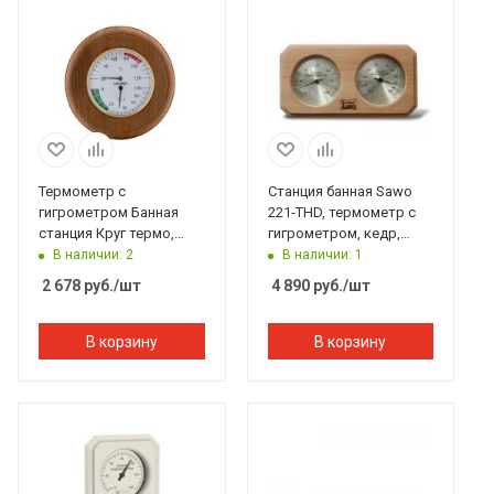
Термометр с
Станция банная Sawo
гигрометром Банная
221-THD, термометр с
станция Круг термо,
гигрометром, кедр,
липа, TH-10T, 212F,
140*225 мм
В наличии: 2
В наличии: 1
Банный Эксперт
2 678
руб.
/шт
4 890
руб.
/шт
В корзину
В корзину