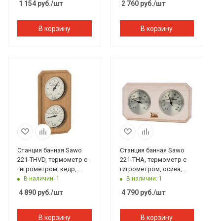
1 154
руб.
/шт
2 760
руб.
/шт
В корзину
В корзину
Станция банная Sawo
Станция банная Sawo
221-THVD, термометр с
221-THA, термометр с
гигрометром, кедр,
гигрометром, осина,
140*225 мм
140*225 мм
В наличии: 1
В наличии: 1
4 890
руб.
/шт
4 790
руб.
/шт
В корзину
В корзину