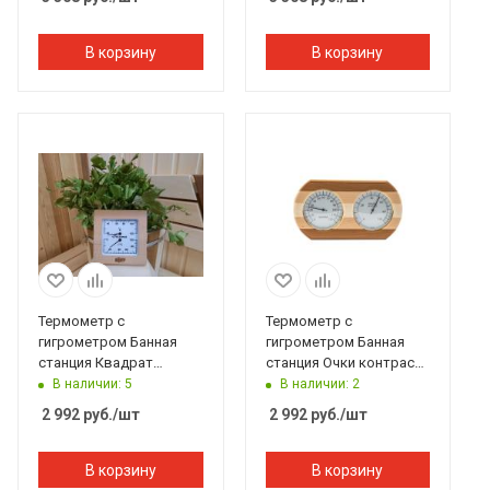
В корзину
В корзину
Термометр с
Термометр с
гигрометром Банная
гигрометром Банная
станция Квадрат
станция Очки контраст
канадский кедр, TH-11R,
овал, липа, TH-20-С,
В наличии: 5
В наличии: 2
212F, Банный Эксперт
212F, Банный Эксперт
2 992
руб.
/шт
2 992
руб.
/шт
В корзину
В корзину