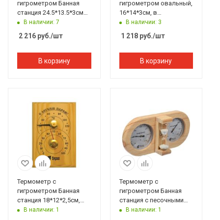
гигрометром Банная
гигрометром овальный,
станция 24.5*13.5*3см
16*14*3см, в
Банные штучки
дерев.корпусе Банные
В наличии: 7
В наличии: 3
штучки
2 216
руб.
/шт
1 218
руб.
/шт
В корзину
В корзину
Термометр с
Термометр с
гигрометром Банная
гигрометром Банная
станция 18*12*2,5см,
станция с песочными
Банные штучки
часами 27*13,8*7,5 см
В наличии: 1
В наличии: 1
Банные штучки