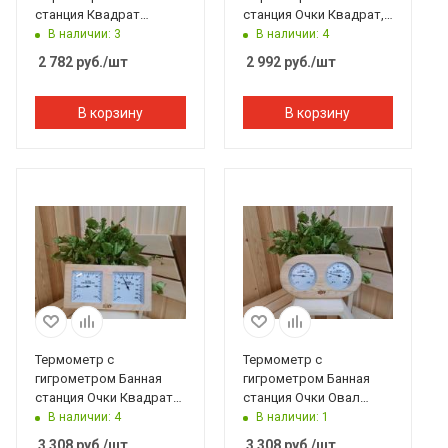
станция Квадрат
станция Очки Квадрат,
можжевел.
липа, TH-21L, 212F,
В наличии: 3
В наличии: 4
(натур.форма) TH-11JN,
Банный Эксперт
2 782
руб.
/шт
2 992
руб.
/шт
212F, Банный Эксперт
В корзину
В корзину
Термометр с
Термометр с
гигрометром Банная
гигрометром Банная
станция Очки Квадрат
станция Очки Овал
канадский кедр, TH-21-
канадский кедр, TH-20-
В наличии: 4
В наличии: 1
R, 212F, Банный Эксперт
R, 212F, Банный Эксперт
3 308
руб.
/шт
3 308
руб.
/шт