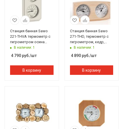
Станция банная Sawo
Станция банная Sawo
221-THVА термометр с
271-THD, термометр с
гигрометром осина
гигрометром, кедр,
125*200 мм
225*140 мм
В наличии: 1
В наличии: 1
4 790
руб.
/шт
4 890
руб.
/шт
В корзину
В корзину