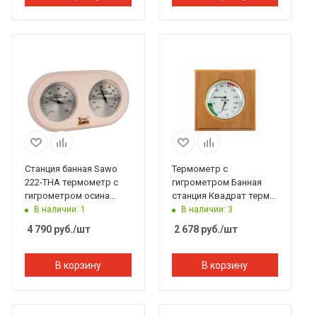
Станция банная Sawo
Термометр с
222-THA термометр с
гигрометром Банная
гигрометром осина
станция Квадрат термо,
250*30*135 мм
липа, TH-11T, 212F,
В наличии: 1
В наличии: 3
Банный Эксперт
4 790
руб.
/шт
2 678
руб.
/шт
В корзину
В корзину