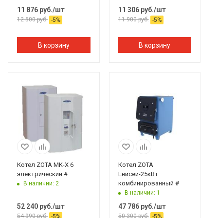
11 876
руб.
/шт
11 306
руб.
/шт
12 500
руб.
11 900
руб.
-
5
%
-
5
%
В корзину
В корзину
Котел ZOTA MK-X 6
Котел ZOTA
электрический #
Енисей-25кВт
комбинированный #
В наличии: 2
В наличии: 1
52 240
руб.
/шт
47 786
руб.
/шт
54 990
руб.
50 300
руб.
-
5
%
-
5
%