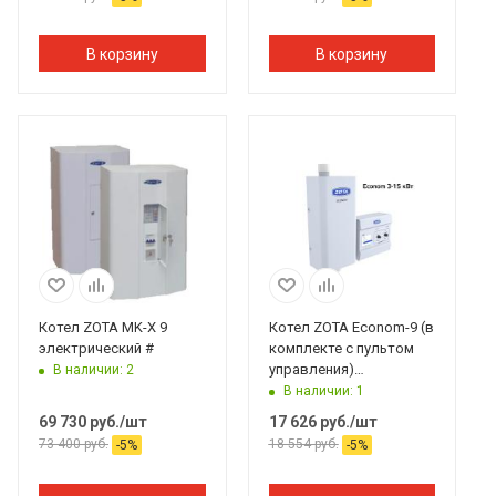
В корзину
В корзину
Котел ZOTA MK-X 9
Котел ZOTA Econom-9 (в
электрический #
комплекте с пультом
управления)
В наличии: 2
электрический #
В наличии: 1
69 730
руб.
/шт
17 626
руб.
/шт
73 400
руб.
18 554
руб.
-
5
%
-
5
%