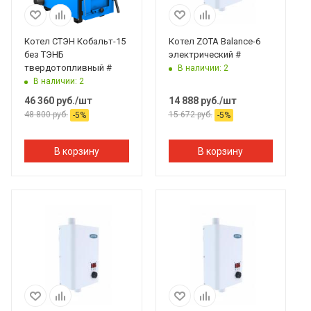
Котел СТЭН Кобальт-15
Котел ZOTA Balance-6
без ТЭНБ
электрический #
твердотопливный #
В наличии: 2
В наличии: 2
46 360
руб.
/шт
14 888
руб.
/шт
48 800
руб.
15 672
руб.
-
5
%
-
5
%
В корзину
В корзину