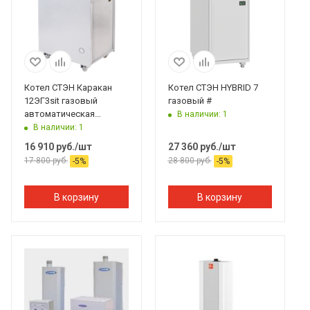
Котел СТЭН Каракан
Котел СТЭН HYBRID 7
12ЭГ3sit газовый
газовый #
автоматическая
В наличии: 1
горелка (EUROsit 630) #
В наличии: 1
16 910
руб.
/шт
27 360
руб.
/шт
17 800
руб.
28 800
руб.
-
5
%
-
5
%
В корзину
В корзину