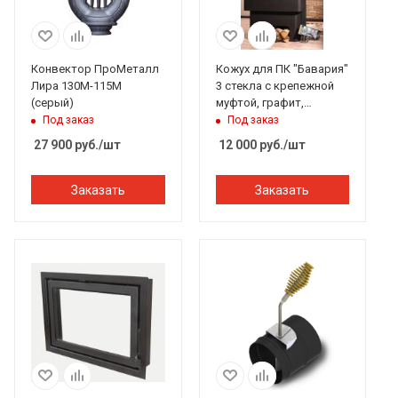
Конвектор ПроМеталл
Кожух для ПК "Бавария"
Лира 130М-115М
3 стекла с крепежной
(серый)
муфтой, графит,
ЭкоКамин
Под заказ
Под заказ
27 900
руб.
/шт
12 000
руб.
/шт
Заказать
Заказать