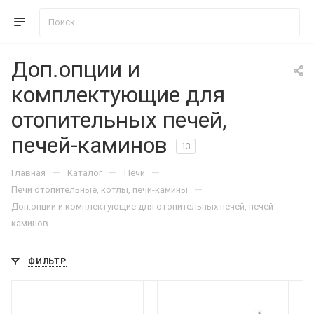
Доп.опции и
комплектующие для
отопительных печей,
печей-каминов
13
—
—
—
Главная
Каталог
Печи
—
Печи отопительные, котлы, печи-камины
Доп.опции и комплектующие для отопительных печей, печей-
каминов
ФИЛЬТР