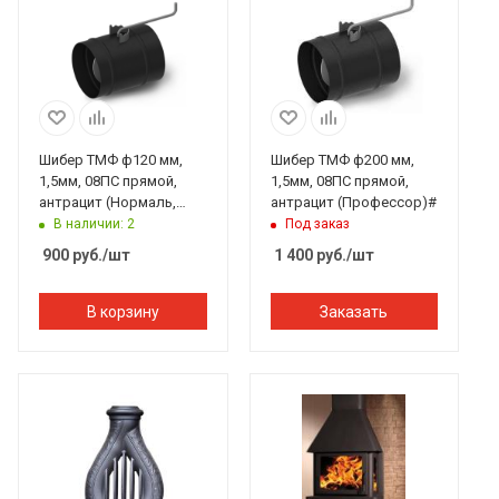
Шибер ТМФ ф120 мм,
Шибер ТМФ ф200 мм,
1,5мм, 08ПС прямой,
1,5мм, 08ПС прямой,
антрацит (Нормаль,
антрацит (Профессор)#
Студент, Инженер,
В наличии: 2
Под заказ
Гимназист)
900
руб.
/шт
1 400
руб.
/шт
В корзину
Заказать