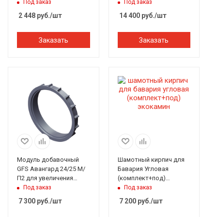
(Студент, Инженер,
креп.муфтой h=1230мм
Под заказ
Под заказ
Гимназист)
ЭкоКамин
2 448
руб.
/шт
14 400
руб.
/шт
Заказать
Заказать
Модуль добавочный
Шамотный кирпич для
GFS Авангард 24/25 М/
Бавария Угловая
П2 для увеличения
(комплект+под)
каменки h-55 мм
ЭкоКамин
Под заказ
Под заказ
7 300
руб.
/шт
7 200
руб.
/шт