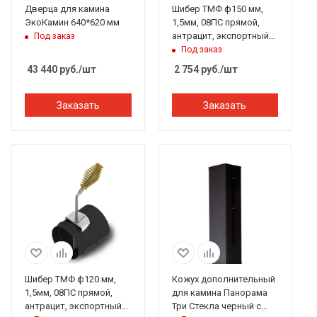
Дверца для камина
Шибер ТМФ ф150 мм,
ЭкоКамин 640*620 мм
1,5мм, 08ПС прямой,
антрацит, экспортный
Под заказ
(Доцент, Герма, Яуза)
Под заказ
43 440
руб.
/шт
2 754
руб.
/шт
Заказать
Заказать
Шибер ТМФ ф120 мм,
Кожух дополнительный
1,5мм, 08ПС прямой,
для камина Панорама
антрацит, экспортный
Три Стекла черный с