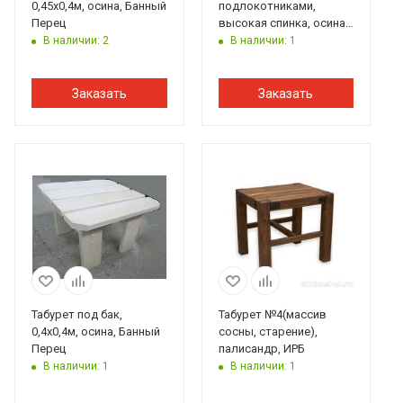
0,45х0,4м, осина, Банный
подлокотниками,
Перец
высокая спинка, осина,
Банный Перец
В наличии: 2
В наличии: 1
Заказать
Заказать
Табурет под бак,
Табурет №4(массив
0,4х0,4м, осина, Банный
сосны, старение),
Перец
палисандр, ИРБ
В наличии: 1
В наличии: 1