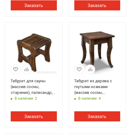
Заказать
Заказать
Табурет для сауны
Табурет из дерева с
(массив сосны,
гнутыми ножками
старение), палисандр,
(массив сосны,
ИРБ
старение), палисандр,
В наличии: 2
В наличии: 4
ИРБ
Заказать
Заказать