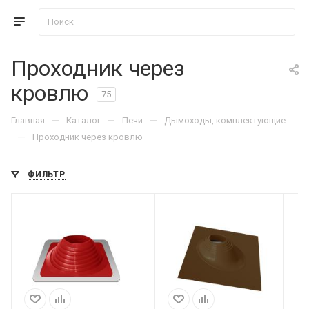
Проходник через
кровлю
75
—
—
—
Главная
Каталог
Печи
Дымоходы, комплектующие
—
Проходник через кровлю
ФИЛЬТР